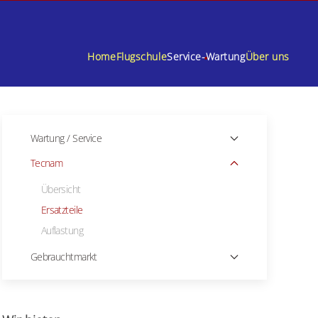
Home
Flugschule
Service-Wartung
Über uns
Wartung / Service
Tecnam
Übersicht
Ersatzteile
Auflastung
Gebrauchtmarkt