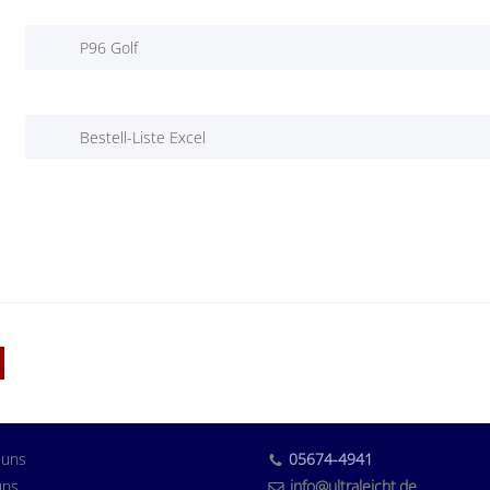
P96 Golf
Bestell-Liste Excel
 uns
05674-4941
uns
info@ultraleicht.de